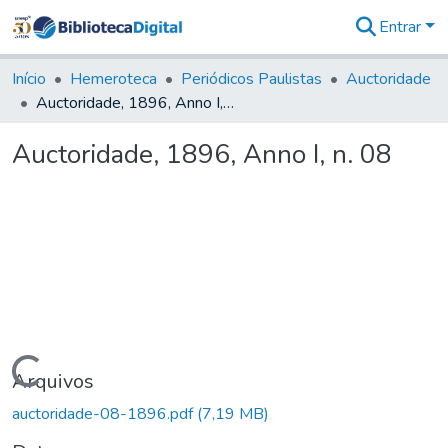
Entrar
Comunidades
&
Início
Hemeroteca
Periódicos Paulistas
Auctoridade
Coleções
Auctoridade, 1896, Anno I, n. 08
Tudo na
Biblioteca
Auctoridade, 1896, Anno I, n. 08
Digital
Estatísticas
Carregando...
Arquivos
auctoridade-08-1896.pdf
(7,19 MB)