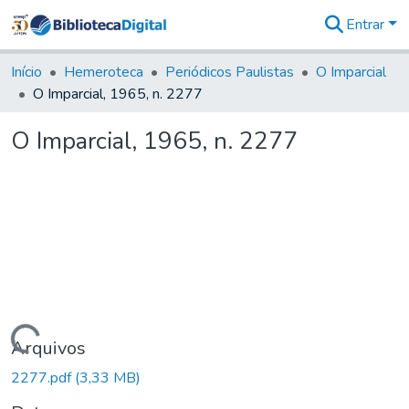
Entrar
Comunidades
&
Início
Hemeroteca
Periódicos Paulistas
O Imparcial
Coleções
O Imparcial, 1965, n. 2277
Tudo na
Biblioteca
O Imparcial, 1965, n. 2277
Digital
Estatísticas
Carregando...
Arquivos
2277.pdf
(3,33 MB)