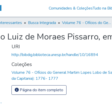
Comunidades & Coleções
Tudo na Bib
nteressantes
Busca Integrada
Volume 76 - Ofícios do General Martim Lopes Lobo de Saldanha (Governador da Capitania): 1776- 1777
io Luiz de Moraes Pissarro, e
URI
http://bibdig.biblioteca.unesp.br/handle/10/16894
Coleções
Volume 76 - Ofícios do General Martim Lopes Lobo de S
da Capitania): 1776- 1777
Página do item completo
o-