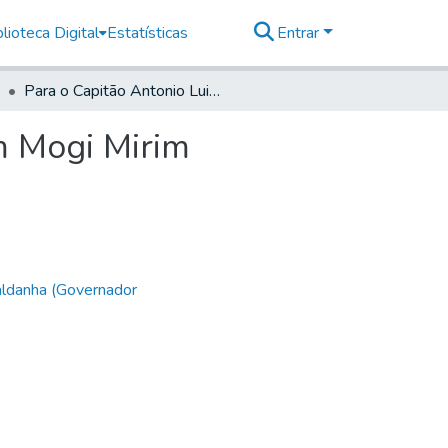
lioteca Digital
Estatísticas
Entrar
Para o Capitão Antonio Luiz de Moraes Pissarro, em Mogi Mirim
m Mogi Mirim
aldanha (Governador