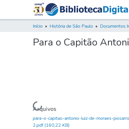
Início
História de São Paulo
Documentos I
Para o Capitão Anton
Carregando...
Arquivos
para-o-capitao-antonio-luiz-de-moraes-pissarr
2.pdf
(160,22 KB)