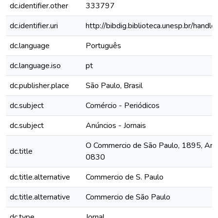
dc.identifier.other
333797
dc.identifier.uri
http://bibdig.biblioteca.unesp.br/hand
dc.language
Português
dc.language.iso
pt
dc.publisher.place
São Paulo, Brasil
dc.subject
Comércio - Periódicos
dc.subject
Anúncios - Jornais
O Commercio de São Paulo, 1895, Ano II
dc.title
0830
dc.title.alternative
Commercio de S. Paulo
dc.title.alternative
Commercio de São Paulo
dc.type
Jornal