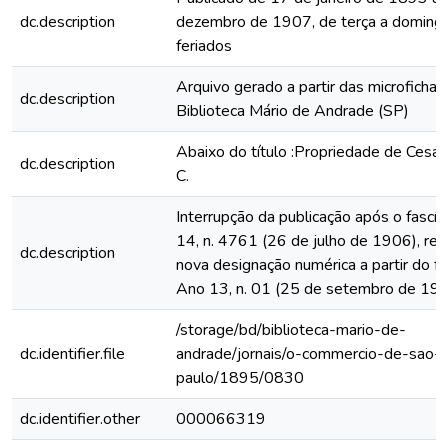
dc.description
dezembro de 1907, de terça a domingo
feriados
Arquivo gerado a partir das microfichas
dc.description
Biblioteca Mário de Andrade (SP)
Abaixo do título :Propriedade de Cesar
dc.description
C.
Interrupção da publicação após o fascí
14, n. 4761 (26 de julho de 1906), rein
dc.description
nova designação numérica a partir do fa
Ano 13, n. 01 (25 de setembro de 19
/storage/bd/biblioteca-mario-de-
dc.identifier.file
andrade/jornais/o-commercio-de-sao-
paulo/1895/0830
dc.identifier.other
000066319