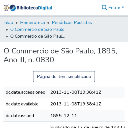
Entrar
Comunidades
&
Início
Hemeroteca
Periódicos Paulistas
Coleções
O Commercio de São Paulo
Tudo na
O Commercio de São Paulo, 1895, Ano III, n. 0830
Biblioteca
Digital
O Commercio de São Paulo, 1895,
Estatísticas
Ano III, n. 0830
Página do item simplificado
dc.date.accessioned
2013-11-08T19:38:41Z
dc.date.available
2013-11-08T19:38:41Z
dc.date.issued
1895-12-11
Publicado de 17 de janeiro de 1893 a