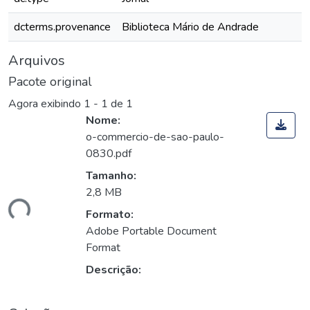
dcterms.provenance
Biblioteca Mário de Andrade
Arquivos
Pacote original
Agora exibindo
1 - 1 de 1
Nome:
o-commercio-de-sao-paulo-
0830.pdf
Tamanho:
2,8 MB
ando...
Formato:
Adobe Portable Document
Format
Descrição: