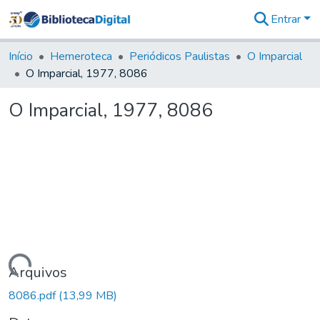
Entrar
Comunidades
&
Início
Hemeroteca
Periódicos Paulistas
O Imparcial
Coleções
O Imparcial, 1977, 8086
Tudo na
Biblioteca
O Imparcial, 1977, 8086
Digital
Estatísticas
Carregando...
Arquivos
8086.pdf
(13,99 MB)