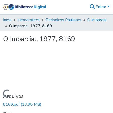
Entrar
Comunidades
&
Início
Hemeroteca
Periódicos Paulistas
O Imparcial
Coleções
O Imparcial, 1977, 8169
Tudo na
Biblioteca
O Imparcial, 1977, 8169
Digital
Estatísticas
Carregando...
Arquivos
8169.pdf
(13,98 MB)