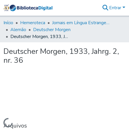
Entrar
Comunidades
&
Início
Hemeroteca
Jornais em Língua Estrangeira
Coleções
Alemão
Deutscher Morgen
Tudo na
Deutscher Morgen, 1933, Jahrg. 2, nr. 36
Biblioteca
Digital
Deutscher Morgen, 1933, Jahrg. 2,
Estatísticas
nr. 36
Carregando...
Arquivos