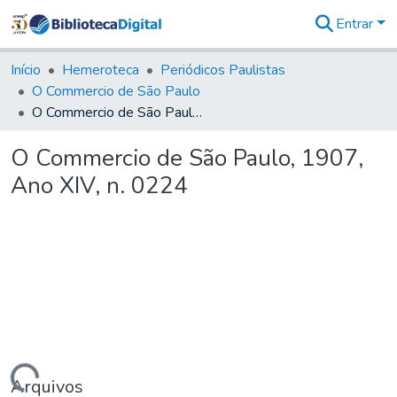
Entrar
Comunidades
&
Início
Hemeroteca
Periódicos Paulistas
Coleções
O Commercio de São Paulo
Tudo na
O Commercio de São Paulo, 1907, Ano XIV, n. 0224
Biblioteca
Digital
O Commercio de São Paulo, 1907,
Estatísticas
Ano XIV, n. 0224
Arquivos