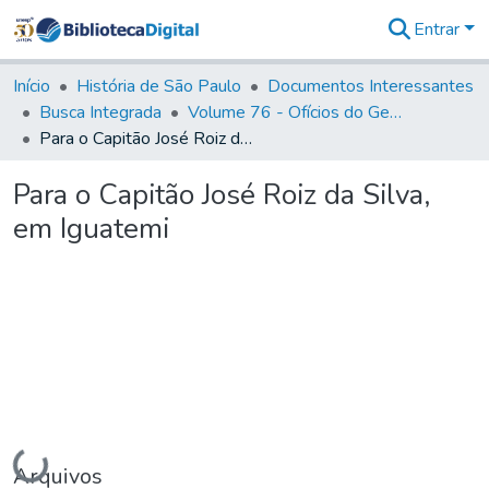
Entrar
Comunidades
&
Início
História de São Paulo
Documentos Interessantes
Coleções
Busca Integrada
Volume 76 - Ofícios do General Martim Lopes Lobo de Saldanha (Governador da Capitania): 1776- 1777
Tudo na
Para o Capitão José Roiz da Silva, em Iguatemi
Biblioteca
Digital
Para o Capitão José Roiz da Silva,
Estatísticas
em Iguatemi
Carregando...
Arquivos