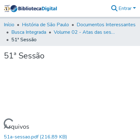
Entrar
Comunidades
&
Início
História de São Paulo
Documentos Interessantes
Coleções
Busca Integrada
Volume 02 - Atas das sessões do Governo Provisório de São Paulo (1821- 22)
Tudo na
51ª Sessão
Biblioteca
Digital
51ª Sessão
Estatísticas
Carregando...
Arquivos
51a-sessao.pdf
(216,89 KB)