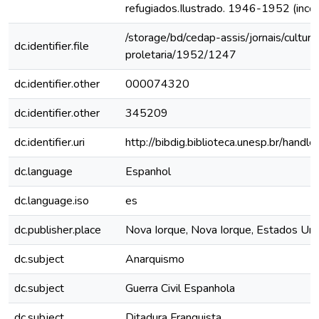
refugiados.Ilustrado. 1946-1952 (inco
/storage/bd/cedap-assis/jornais/cultura
dc.identifier.file
proletaria/1952/1247
dc.identifier.other
000074320
dc.identifier.other
345209
dc.identifier.uri
http://bibdig.biblioteca.unesp.br/hand
dc.language
Espanhol
dc.language.iso
es
dc.publisher.place
Nova Iorque, Nova Iorque, Estados Un
dc.subject
Anarquismo
dc.subject
Guerra Civil Espanhola
dc.subject
Ditadura Franquista