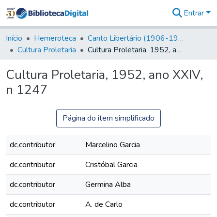
Entrar
Comunidades
&
Início
Hemeroteca
Canto Libertário (1906-1995)
Coleções
Cultura Proletaria
Cultura Proletaria, 1952, ano XXIV, n 1247
Tudo na
Biblioteca
Cultura Proletaria, 1952, ano XXIV,
Digital
n 1247
Estatísticas
Página do item simplificado
dc.contributor
Marcelino Garcia
dc.contributor
Cristóbal Garcia
dc.contributor
Germina Alba
dc.contributor
A. de Carlo