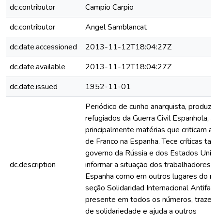
dc.contributor
Campio Carpio
dc.contributor
Angel Samblancat
dc.date.accessioned
2013-11-12T18:04:27Z
dc.date.available
2013-11-12T18:04:27Z
dc.date.issued
1952-11-01
Periódico de cunho anarquista, produzi
refugiados da Guerra Civil Espanhola, 
principalmente matérias que criticam a 
de Franco na Espanha. Tece críticas t
governo da Rússia e dos Estados Unid
dc.description
informar a situação dos trabalhadores t
Espanha como em outros lugares do m
seção Solidaridad Internacional Antifaci
presente em todos os números, trazen
de solidariedade e ajuda a outros