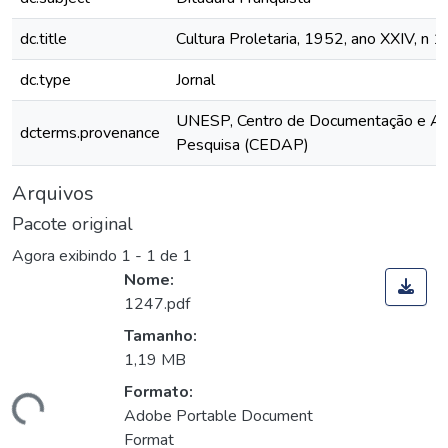
dc.title
Cultura Proletaria, 1952, ano XXIV, n 
dc.type
Jornal
UNESP, Centro de Documentação e Ap
dcterms.provenance
Pesquisa (CEDAP)
Arquivos
Pacote original
Agora exibindo
1 - 1 de 1
Nome:
1247.pdf
Tamanho:
1,19 MB
Formato:
gando...
Adobe Portable Document
Format