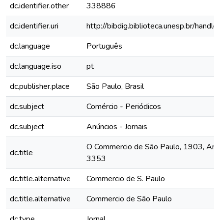
dc.identifier.other
338886
dc.identifier.uri
http://bibdig.biblioteca.unesp.br/hand
dc.language
Português
dc.language.iso
pt
dc.publisher.place
São Paulo, Brasil
dc.subject
Comércio - Periódicos
dc.subject
Anúncios - Jornais
O Commercio de São Paulo, 1903, Ano 
dc.title
3353
dc.title.alternative
Commercio de S. Paulo
dc.title.alternative
Commercio de São Paulo
dc.type
Jornal