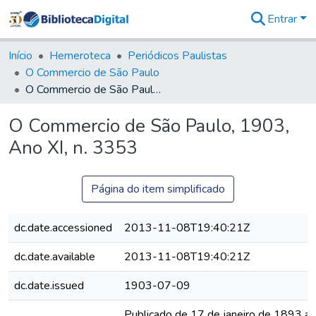
Entrar
Comunidades
&
Início
Hemeroteca
Periódicos Paulistas
Coleções
O Commercio de São Paulo
Tudo na
O Commercio de São Paulo, 1903, Ano XI, n. 3353
Biblioteca
Digital
O Commercio de São Paulo, 1903,
Estatísticas
Ano XI, n. 3353
Página do item simplificado
dc.date.accessioned
2013-11-08T19:40:21Z
dc.date.available
2013-11-08T19:40:21Z
dc.date.issued
1903-07-09
Publicado de 17 de janeiro de 1893 a