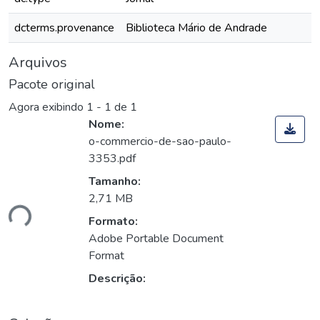
dcterms.provenance
Biblioteca Mário de Andrade
Arquivos
Pacote original
Agora exibindo
1 - 1 de 1
Nome:
o-commercio-de-sao-paulo-
3353.pdf
Tamanho:
2,71 MB
ndo...
Formato:
Adobe Portable Document
Format
Descrição: