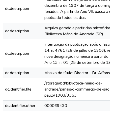
dezembro de 1907 de terça a domingo
dc.description
feriados. A partir do Ano VII, passa a s
publicado todos os dias
Arquivo gerado a partir das microfichas
dc.description
Biblioteca Mário de Andrade (SP)
Interrupção da publicação após o fascí
14, n. 4761 (26 de julho de 1906), rein
dc.description
nova designação numérica a partir do fa
Ano 13, n. 01 (25 de setembro de 19
dc.description
Abaixo do título: Director - Dr. Affonso
/storage/bd/biblioteca-mario-de-
dc.identifier.file
andrade/jornais/o-commercio-de-sao-
paulo/1903/3353
dc.identifier.other
000069430