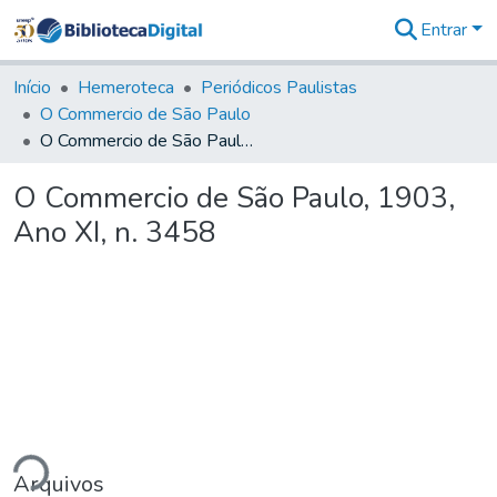
Entrar
Comunidades
&
Início
Hemeroteca
Periódicos Paulistas
Coleções
O Commercio de São Paulo
Tudo na
O Commercio de São Paulo, 1903, Ano XI, n. 3458
Biblioteca
Digital
O Commercio de São Paulo, 1903,
Estatísticas
Ano XI, n. 3458
ndo...
Arquivos