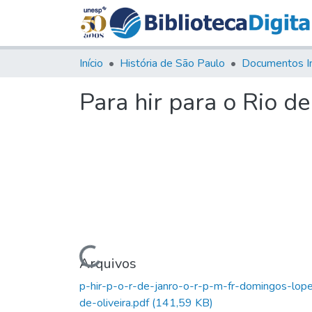
Início
História de São Paulo
Documentos I
Para hir para o Rio de
Carregando...
Arquivos
p-hir-p-o-r-de-janro-o-r-p-m-fr-domingos-lop
de-oliveira.pdf
(141,59 KB)