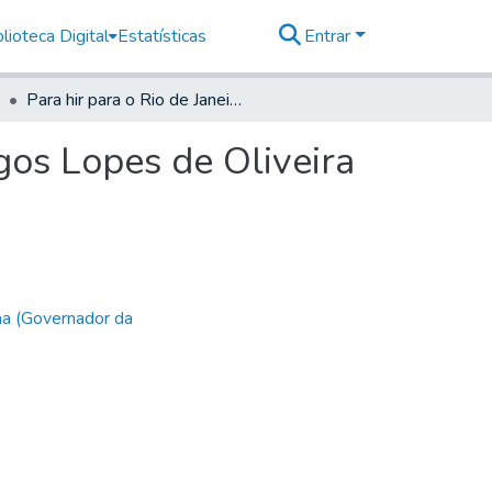
lioteca Digital
Estatísticas
Entrar
Para hir para o Rio de Janeiro o R. P. M. Frei Domingos Lopes de Oliveira
ngos Lopes de Oliveira
ha (Governador da