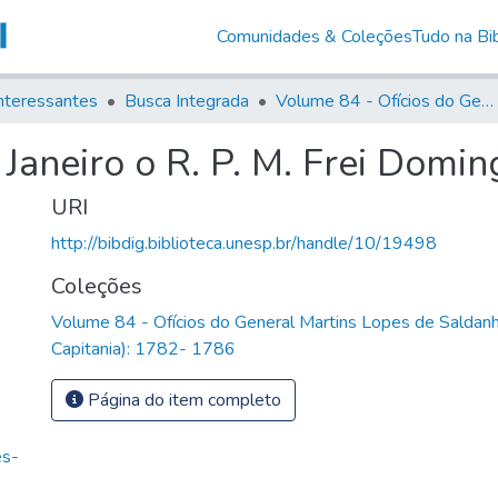
Comunidades & Coleções
Tudo na Bib
nteressantes
Busca Integrada
Volume 84 - Ofícios do General Martins Lopes de Saldanha (Governador da Capitania): 1782- 1786
 Janeiro o R. P. M. Frei Domi
URI
http://bibdig.biblioteca.unesp.br/handle/10/19498
Coleções
Volume 84 - Ofícios do General Martins Lopes de Saldan
Capitania): 1782- 1786
Página do item completo
es-