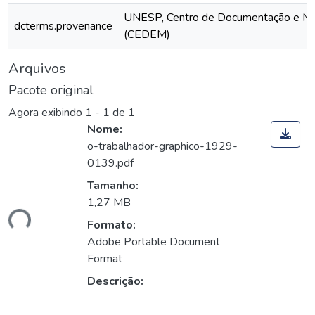
UNESP, Centro de Documentação e M
dcterms.provenance
(CEDEM)
Arquivos
Pacote original
Agora exibindo
1 - 1 de 1
Nome:
o-trabalhador-graphico-1929-
0139.pdf
Tamanho:
1,27 MB
ando...
Formato:
Adobe Portable Document
Format
Descrição: