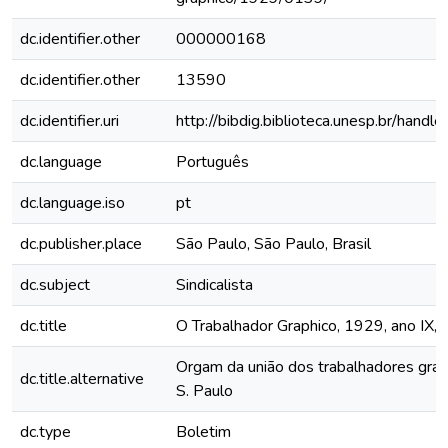
dc.identifier.other
000000168
dc.identifier.other
13590
dc.identifier.uri
http://bibdig.biblioteca.unesp.br/hand
dc.language
Português
dc.language.iso
pt
dc.publisher.place
São Paulo, São Paulo, Brasil
dc.subject
Sindicalista
dc.title
O Trabalhador Graphico, 1929, ano IX, 
Orgam da união dos trabalhadores grap
dc.title.alternative
S. Paulo
dc.type
Boletim