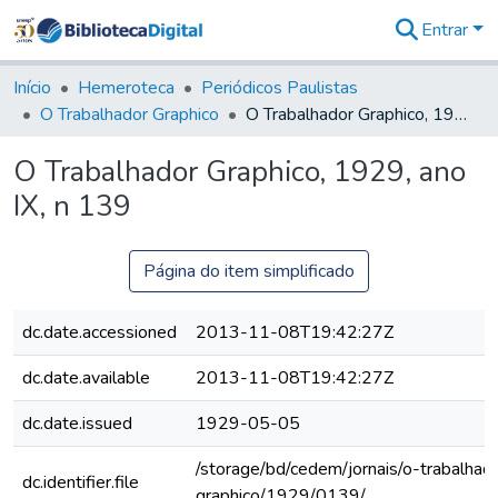
Entrar
Comunidades
&
Início
Hemeroteca
Periódicos Paulistas
Coleções
O Trabalhador Graphico
O Trabalhador Graphico, 1929, ano IX, n 139
Tudo na
Biblioteca
O Trabalhador Graphico, 1929, ano
Digital
IX, n 139
Estatísticas
Página do item simplificado
dc.date.accessioned
2013-11-08T19:42:27Z
dc.date.available
2013-11-08T19:42:27Z
dc.date.issued
1929-05-05
/storage/bd/cedem/jornais/o-trabalhad
dc.identifier.file
graphico/1929/0139/