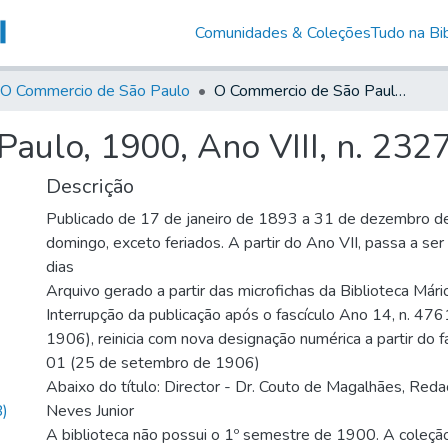
Comunidades & Coleções
Tudo na Bib
O Commercio de São Paulo
O Commercio de São Paulo, 1900, Ano VIII, n. 2327
aulo, 1900, Ano VIII, n. 232
Descrição
Publicado de 17 de janeiro de 1893 a 31 de dezembro d
domingo, exceto feriados. A partir do Ano VII, passa a se
dias
Arquivo gerado a partir das microfichas da Biblioteca Már
Interrupção da publicação após o fascículo Ano 14, n. 476
1906), reinicia com nova designação numérica a partir do f
01 (25 de setembro de 1906)
Abaixo do título: Director - Dr. Couto de Magalhães, Reda
)
Neves Junior
A biblioteca não possui o 1º semestre de 1900. A coleçã