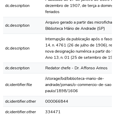
dc.description
dezembro de 1907, de terça a domingo
feriados
Arquivo gerado a partir das microfichas
dc.description
Biblioteca Mário de Andrade (SP)
Interrupção da publicação após o fascí
14, n. 4761 (26 de julho de 1906), rein
dc.description
nova designação numérica a partir do fa
Ano 13, n. 01 (25 de setembro de 19
dc.description
Redator chefe - Dr. Affonso Arinos
/storage/bd/biblioteca-mario-de-
dc.identifier.file
andrade/jornais/o-commercio-de-sao-
paulo/1898/1606
dc.identifier.other
000066844
dc.identifier.other
334471