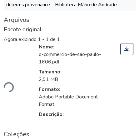
dcterms.provenance
Biblioteca Mário de Andrade
Arquivos
Pacote original
Agora exibindo
1 - 1 de 1
Nome:
o-commercio-de-sao-paulo-
1606.pdf
Tamanho:
ando...
2,91 MB
Formato:
Adobe Portable Document
Format
Descrição:
Coleções