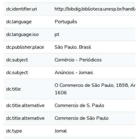
dc.identifier.uri
http://bibdig.biblioteca.unesp.br/hand
dc.language
Português
dc.language.iso
pt
dc.publisher.place
São Paulo, Brasil
dc.subject
Comércio - Periódicos
dc.subject
Anúncios - Jornais
O Commercio de São Paulo, 1898, Ano 
dc.title
1606
dc.title.alternative
Commercio de S. Paulo
dc.title.alternative
Commercio de São Paulo
dc.type
Jornal