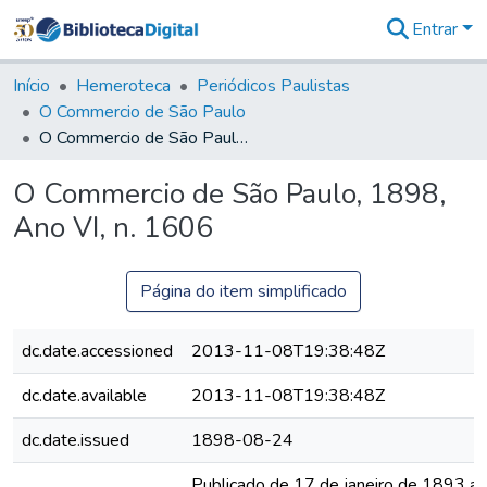
Entrar
Comunidades
&
Início
Hemeroteca
Periódicos Paulistas
Coleções
O Commercio de São Paulo
Tudo na
O Commercio de São Paulo, 1898, Ano VI, n. 1606
Biblioteca
Digital
O Commercio de São Paulo, 1898,
Estatísticas
Ano VI, n. 1606
Página do item simplificado
dc.date.accessioned
2013-11-08T19:38:48Z
dc.date.available
2013-11-08T19:38:48Z
dc.date.issued
1898-08-24
Publicado de 17 de janeiro de 1893 a