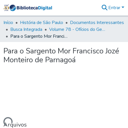
Entrar
Comunidades
&
Início
História de São Paulo
Documentos Interessantes
Coleções
Busca Integrada
Volume 78 - Ofícios do General Martim Lopes Lobo de Saldanha (1777)
Tudo na
Para o Sargento Mor Francisco Jozé Monteiro de Parnagoá
Biblioteca
Digital
Para o Sargento Mor Francisco Jozé
Estatísticas
Monteiro de Parnagoá
Arquivos