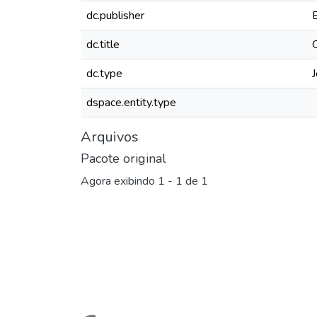
dc.publisher
dc.title
dc.type
J
dspace.entity.type
Arquivos
Pacote original
Agora exibindo
1 - 1 de 1