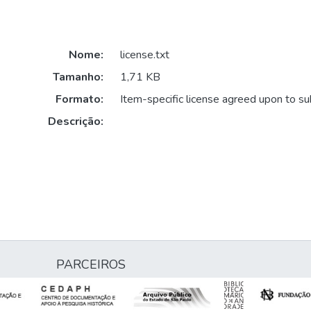
Nome:
license.txt
Tamanho:
1,71 KB
Formato:
Item-specific license agreed upon to s
Descrição:
PARCEIROS