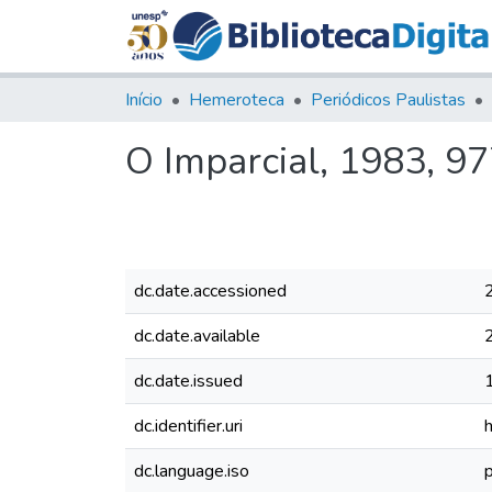
Início
Hemeroteca
Periódicos Paulistas
O Imparcial, 1983, 9
dc.date.accessioned
dc.date.available
dc.date.issued
dc.identifier.uri
dc.language.iso