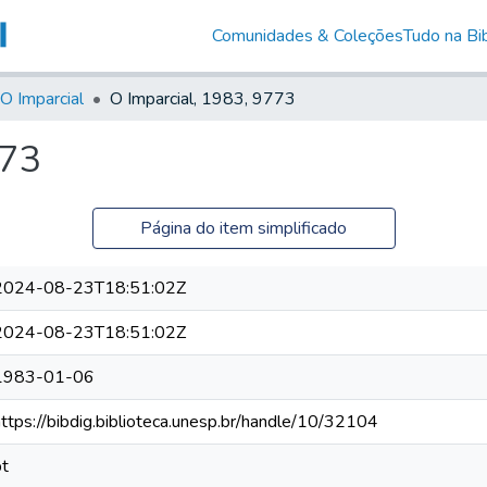
Comunidades & Coleções
Tudo na Bib
O Imparcial
O Imparcial, 1983, 9773
773
Página do item simplificado
2024-08-23T18:51:02Z
2024-08-23T18:51:02Z
1983-01-06
https://bibdig.biblioteca.unesp.br/handle/10/32104
pt