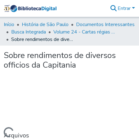
Entrar
Comunidades
&
Início
História de São Paulo
Documentos Interessantes
Coleções
Busca Integrada
Volume 24 - Cartas régias e provisões (1730- 1738)
Tudo na
Sobre rendimentos de diversos officios da Capitania
Biblioteca
Digital
Sobre rendimentos de diversos
Estatísticas
officios da Capitania
Arquivos