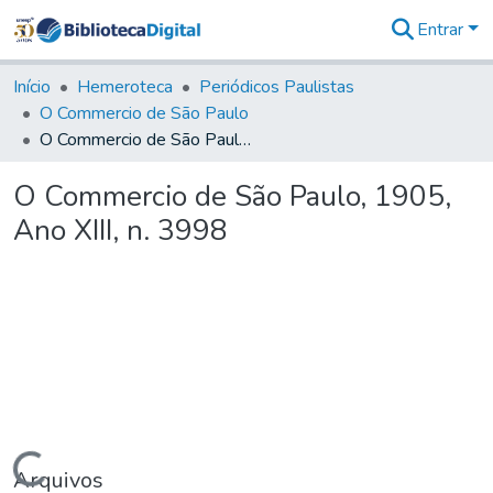
Entrar
Comunidades
&
Início
Hemeroteca
Periódicos Paulistas
Coleções
O Commercio de São Paulo
Tudo na
O Commercio de São Paulo, 1905, Ano XIII, n. 3998
Biblioteca
Digital
O Commercio de São Paulo, 1905,
Estatísticas
Ano XIII, n. 3998
Carregando...
Arquivos