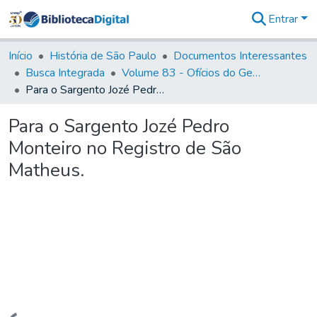
Entrar
Comunidades
&
Início
História de São Paulo
Documentos Interessantes
Coleções
Busca Integrada
Volume 83 - Ofícios do General Martim Lopes Lobo de Saldanha (Governador da Capitania): 1780- 1782
Tudo na
Para o Sargento Jozé Pedro Monteiro no Registro de São Matheus.
Biblioteca
Digital
Para o Sargento Jozé Pedro
Estatísticas
Monteiro no Registro de São
Matheus.
Carregando...