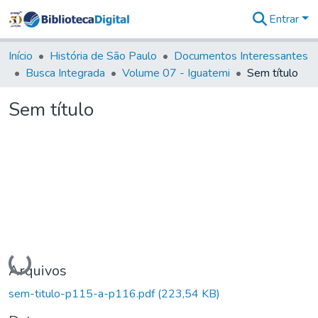
Entrar
Comunidades
&
Início
História de São Paulo
Documentos Interessantes
Coleções
Busca Integrada
Volume 07 - Iguatemi
Sem título
Tudo na
Biblioteca
Sem título
Digital
Estatísticas
Carregando...
Arquivos
sem-titulo-p115-a-p116.pdf
(223,54 KB)