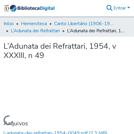
Entrar
Comunidades
&
Início
Hemeroteca
Canto Libertário (1906-1995)
Coleções
L’Adunata dei Refrattari
L’Adunata dei Refrattari, 1954, v XXXIII, n 49
Tudo na
Biblioteca
L’Adunata dei Refrattari, 1954, v
Digital
XXXIII, n 49
Estatísticas
Carregando...
Arquivos
l-adunata-dei-refrattari-1954-0049.pdf
(2,3 MB)