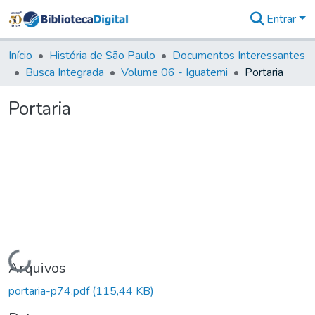
Entrar
Comunidades
&
Início
História de São Paulo
Documentos Interessantes
Coleções
Busca Integrada
Volume 06 - Iguatemi
Portaria
Tudo na
Biblioteca
Portaria
Digital
Estatísticas
Carregando...
Arquivos
portaria-p74.pdf
(115,44 KB)