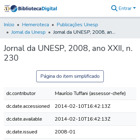
Entrar
Comunidades
&
Início
Hemeroteca
Publicações Unesp
Coleções
Jornal da Unesp
Jornal da UNESP, 2008, ano XXII, n. 230
Tudo na
Biblioteca
Jornal da UNESP, 2008, ano XXII, n.
Digital
230
Estatísticas
Página do item simplificado
dc.contributor
Maurício Tuffani (assessor-chefe)
dc.date.accessioned
2014-02-10T16:42:13Z
dc.date.available
2014-02-10T16:42:13Z
dc.date.issued
2008-01