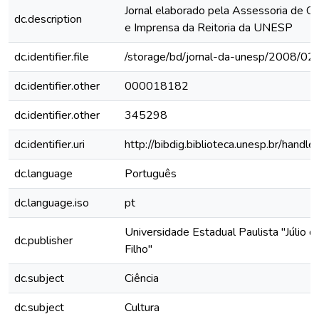
Jornal elaborado pela Assessoria de C
dc.description
e Imprensa da Reitoria da UNESP
dc.identifier.file
/storage/bd/jornal-da-unesp/2008/02
dc.identifier.other
000018182
dc.identifier.other
345298
dc.identifier.uri
http://bibdig.biblioteca.unesp.br/hand
dc.language
Português
dc.language.iso
pt
Universidade Estadual Paulista "Júlio 
dc.publisher
Filho"
dc.subject
Ciência
dc.subject
Cultura