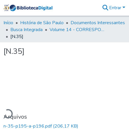
Entrar
Comunidades
&
Início
História de São Paulo
Documentos Interessantes
Coleções
Busca Integrada
Volume 14 - CORRESPONDENCIAS DIVERSAS
Tudo na
[N.35]
Biblioteca
Digital
[N.35]
Estatísticas
egando...
Arquivos
n-35-p195-a-p196.pdf
(206,17 KB)