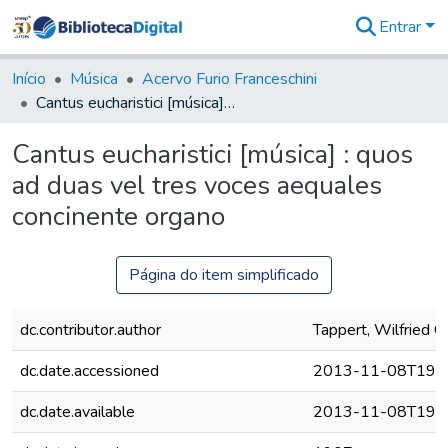
Entrar
Comunidades
&
Início
Música
Acervo Furio Franceschini
Coleções
Cantus eucharistici [música] : quos ad duas vel tres voces aequales concinente organo
Tudo na
Biblioteca
Cantus eucharistici [música] : quos
Digital
ad duas vel tres voces aequales
Estatísticas
concinente organo
Página do item simplificado
dc.contributor.author
Tappert, Wilfried C.
dc.date.accessioned
2013-11-08T19:4
dc.date.available
2013-11-08T19:4