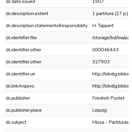
dc.date.issued
1907
dc.description.extent
1 partitura (27 p.)
dc.description.statementofresponsibility
H. Tappert
dc.identifier.file
/storage/bd/bia/part
dc.identifier.other
000046443
dc.identifier.other
327903
dc.identifier.uri
http://bibdig.bibli
dc.linkArquivo
http://bibdig.bibl
dc.publisher
Friedrich Pustet
dc.publisher.place
Leipzig
dc.subject
Missa - Partituras