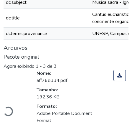
dc.subject
Musica sacra - Igrej
Cantus eucharistici
dc.title
concinente organo
dcterms.provenance
UNESP, Campus de S
Arquivos
Pacote original
Agora exibindo
1 - 3 de 3
Nome:
aff768334.pdf
Tamanho:
Carregando...
192,36 KB
Formato:
Adobe Portable Document
Format