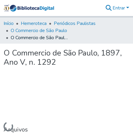
Entrar
Comunidades
&
Início
Hemeroteca
Periódicos Paulistas
Coleções
O Commercio de São Paulo
Tudo na
O Commercio de São Paulo, 1897, Ano V, n. 1292
Biblioteca
Digital
O Commercio de São Paulo, 1897,
Estatísticas
Ano V, n. 1292
Carregando...
Arquivos