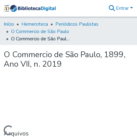
Entrar
Comunidades
&
Início
Hemeroteca
Periódicos Paulistas
Coleções
O Commercio de São Paulo
Tudo na
O Commercio de São Paulo, 1899, Ano VII, n. 2019
Biblioteca
Digital
O Commercio de São Paulo, 1899,
Estatísticas
Ano VII, n. 2019
Arquivos