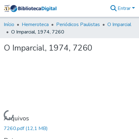
Entrar
Comunidades
&
Início
Hemeroteca
Periódicos Paulistas
O Imparcial
Coleções
O Imparcial, 1974, 7260
Tudo na
Biblioteca
O Imparcial, 1974, 7260
Digital
Estatísticas
Carregando...
Arquivos
7260.pdf
(12,1 MB)