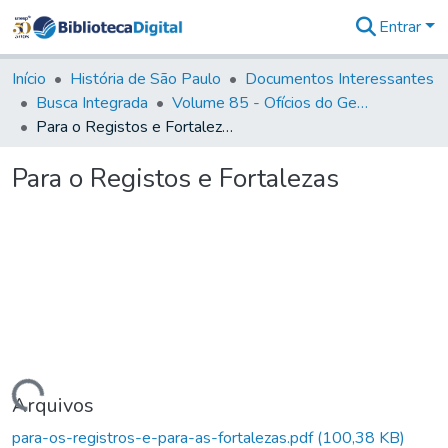
Entrar
Comunidades
&
Início
História de São Paulo
Documentos Interessantes
Coleções
Busca Integrada
Volume 85 - Ofícios do General Francisco da Cunha Menezes (Governador da Capitania): 1782- 1786
Tudo na
Para o Registos e Fortalezas
Biblioteca
Digital
Para o Registos e Fortalezas
Estatísticas
Carregando...
Arquivos
para-os-registros-e-para-as-fortalezas.pdf
(100,38 KB)