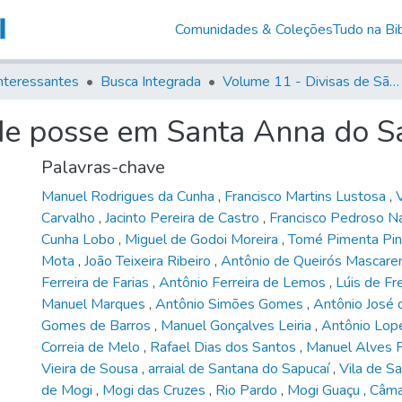
Comunidades & Coleções
Tudo na Bib
nteressantes
Busca Integrada
Volume 11 - Divisas de São Paulo e Minas Gerais
 de posse em Santa Anna do 
Palavras-chave
Manuel Rodrigues da Cunha
,
Francisco Martins Lustosa
,
Carvalho
,
Jacinto Pereira de Castro
,
Francisco Pedroso N
Cunha Lobo
,
Miguel de Godoi Moreira
,
Tomé Pimenta Pi
Mota
,
João Teixeira Ribeiro
,
Antônio de Queirós Mascar
Ferreira de Farias
,
Antônio Ferreira de Lemos
,
Lúis de Fr
Manuel Marques
,
Antônio Simões Gomes
,
Antônio José
Gomes de Barros
,
Manuel Gonçalves Leiria
,
Antônio Lop
Correia de Melo
,
Rafael Dias dos Santos
,
Manuel Alves 
Vieira de Sousa
,
arraial de Santana do Sapucaí
,
Vila de S
de Mogi
,
Mogi das Cruzes
,
Rio Pardo
,
Mogi Guaçu
,
Câm