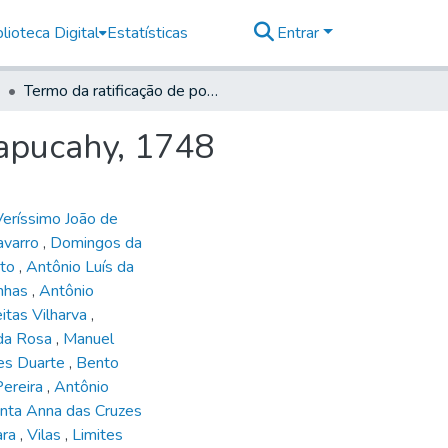
lioteca Digital
Estatísticas
Entrar
Termo da ratificação de posse em Santa Anna do Sapucahy, 1748
Sapucahy, 1748
Veríssimo João de
avarro
,
Domingos da
nto
,
Antônio Luís da
enhas
,
Antônio
eitas Vilharva
,
 da Rosa
,
Manuel
es Duarte
,
Bento
Pereira
,
Antônio
anta Anna das Cruzes
ara
,
Vilas
,
Limites