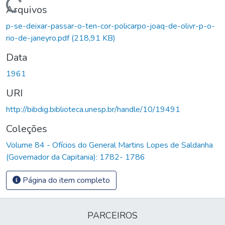
Carregando...
Arquivos
p-se-deixar-passar-o-ten-cor-policarpo-joaq-de-olivr-p-o-
rio-de-janeyro.pdf
(218,91 KB)
Data
1961
URI
http://bibdig.biblioteca.unesp.br/handle/10/19491
Coleções
Volume 84 - Ofícios do General Martins Lopes de Saldanha
(Governador da Capitania): 1782- 1786
Página do item completo
PARCEIROS