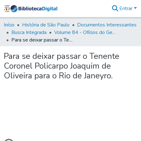
Entrar
Comunidades
&
Início
História de São Paulo
Documentos Interessantes
Coleções
Busca Integrada
Volume 84 - Ofícios do General Martins Lopes de Saldanha (Governador da Capitania): 1782- 1786
Tudo na
Para se deixar passar o Tenente Coronel Policarpo Joaquim de Oliveira para o Rio de Janeyro.
Biblioteca
Digital
Para se deixar passar o Tenente
Estatísticas
Coronel Policarpo Joaquim de
Oliveira para o Rio de Janeyro.