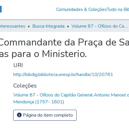
Comunidades & Coleções
Tudo na Bib
nteressantes
Busca Integrada
Volume 87 - Ofícios do Capitão General Antonio Manoel de Melo Castro e Mendonça (1797- 1801)
 Commandante da Praça de S
s para o Ministerio.
URI
http://bibdig.biblioteca.unesp.br/handle/10/20781
Coleções
Volume 87 - Ofícios do Capitão General Antonio Manoel 
Mendonça (1797- 1801)
Página do item completo