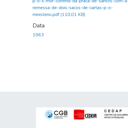
p-o-s-mor-commd-da-praca-de-santos-com-a
remessa-de-dois-sacos-de-cartas-p-o-
ministerio.pdf
(110,01 KB)
Data
1963