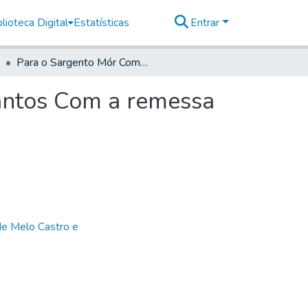
lioteca Digital
Estatísticas
Entrar
Para o Sargento Mór Commandante da Praça de Santos Com a remessa de dois Sacos de Cartas para o Ministerio.
antos Com a remessa
de Melo Castro e