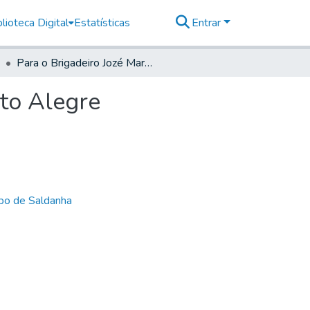
lioteca Digital
Estatísticas
Entrar
Para o Brigadeiro Jozé Marcelino de Figueiredo Porto Alegre
rto Alegre
bo de Saldanha