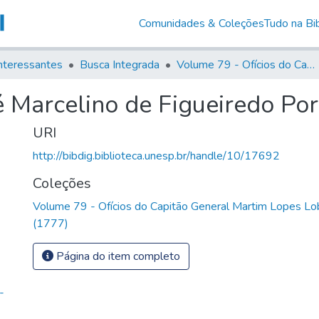
Comunidades & Coleções
Tudo na Bib
nteressantes
Busca Integrada
Volume 79 - Ofícios do Capitão General Martim Lopes Lobo de Saldanha (1777)
é Marcelino de Figueiredo Po
URI
http://bibdig.biblioteca.unesp.br/handle/10/17692
Coleções
Volume 79 - Ofícios do Capitão General Martim Lopes Lo
(1777)
Página do item completo
-