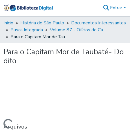
Entrar
Comunidades
&
Início
História de São Paulo
Documentos Interessantes
Coleções
Busca Integrada
Volume 87 - Ofícios do Capitão General Antonio Manoel de Melo Castro e Mendonça (1797- 1801)
Tudo na
Para o Capitam Mor de Taubaté- Do dito
Biblioteca
Digital
Para o Capitam Mor de Taubaté- Do
Estatísticas
dito
Arquivos