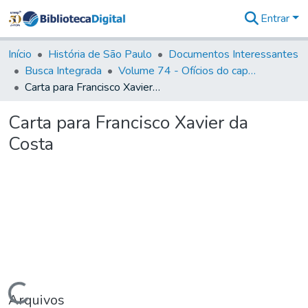
Entrar
Comunidades
&
Início
História de São Paulo
Documentos Interessantes
Coleções
Busca Integrada
Volume 74 - Ofícios do capitão General Martim Lopes Lobo de Saldanha às Câmaras e Comandantes da Capitania (1775)
Tudo na
Carta para Francisco Xavier da Costa
Biblioteca
Digital
Carta para Francisco Xavier da
Estatísticas
Costa
Carregando...
Arquivos