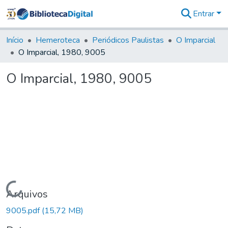
Entrar
Comunidades
&
Início
Hemeroteca
Periódicos Paulistas
O Imparcial
Coleções
O Imparcial, 1980, 9005
Tudo na
Biblioteca
O Imparcial, 1980, 9005
Digital
Estatísticas
Carregando...
Arquivos
9005.pdf
(15,72 MB)