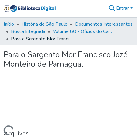
Entrar
Comunidades
&
Início
História de São Paulo
Documentos Interessantes
Coleções
Busca Integrada
Volume 80 - Ofícios do Capitão General Martim Lopes Lobo de Saldanha (1777-1780)
Tudo na
Para o Sargento Mor Francisco Jozé Monteiro de Parnagua.
Biblioteca
Digital
Para o Sargento Mor Francisco Jozé
Estatísticas
Monteiro de Parnagua.
Arquivos