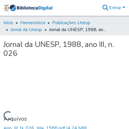
Entrar
Comunidades
&
Início
Hemeroteca
Publicações Unesp
Coleções
Jornal da Unesp
Jornal da UNESP, 1988, ano III, n. 026
Tudo na
Biblioteca
Jornal da UNESP, 1988, ano III, n.
Digital
026
Estatísticas
Carregando...
Arquivos
Ano_III_N_026_Mai_1988.pdf
(4,24 MB)