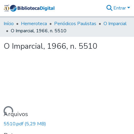
Entrar
Comunidades
&
Início
Hemeroteca
Periódicos Paulistas
O Imparcial
Coleções
O Imparcial, 1966, n. 5510
Tudo na
Biblioteca
O Imparcial, 1966, n. 5510
Digital
Estatísticas
Carregando...
Arquivos
5510.pdf
(5,29 MB)