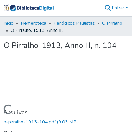
Entrar
Comunidades
&
Início
Hemeroteca
Periódicos Paulistas
O Pirralho
Coleções
O Pirralho, 1913, Anno III, n. 104
Tudo na
Biblioteca
O Pirralho, 1913, Anno III, n. 104
Digital
Estatísticas
Carregando...
Arquivos
o-pirralho-1913-104.pdf
(9,03 MB)