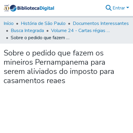
Entrar
Comunidades
&
Início
História de São Paulo
Documentos Interessantes
Coleções
Busca Integrada
Volume 24 - Cartas régias e provisões (1730- 1738)
Tudo na
Sobre o pedido que fazem os mineiros Pernampanema para serem aliviados do imposto para casamentos reaes
Biblioteca
Digital
Sobre o pedido que fazem os
Estatísticas
mineiros Pernampanema para
serem aliviados do imposto para
casamentos reaes