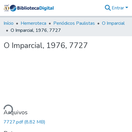
Entrar
Comunidades
&
Início
Hemeroteca
Periódicos Paulistas
O Imparcial
Coleções
O Imparcial, 1976, 7727
Tudo na
Biblioteca
O Imparcial, 1976, 7727
Digital
Estatísticas
ndo...
Arquivos
7727.pdf
(8,82 MB)