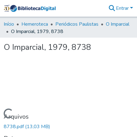
Entrar
Comunidades
&
Início
Hemeroteca
Periódicos Paulistas
O Imparcial
Coleções
O Imparcial, 1979, 8738
Tudo na
Biblioteca
O Imparcial, 1979, 8738
Digital
Estatísticas
Carregando...
Arquivos
8738.pdf
(13,03 MB)