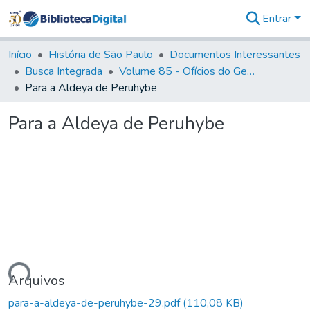
Entrar
Comunidades
&
Início
História de São Paulo
Documentos Interessantes
Coleções
Busca Integrada
Volume 85 - Ofícios do General Francisco da Cunha Menezes (Governador da Capitania): 1782- 1786
Tudo na
Para a Aldeya de Peruhybe
Biblioteca
Digital
Para a Aldeya de Peruhybe
Estatísticas
gando...
Arquivos
para-a-aldeya-de-peruhybe-29.pdf
(110,08 KB)