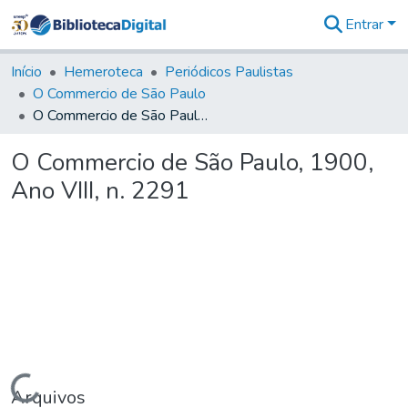
Entrar
Comunidades
&
Início
Hemeroteca
Periódicos Paulistas
Coleções
O Commercio de São Paulo
Tudo na
O Commercio de São Paulo, 1900, Ano VIII, n. 2291
Biblioteca
Digital
O Commercio de São Paulo, 1900,
Estatísticas
Ano VIII, n. 2291
Carregando...
Arquivos