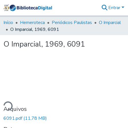
Entrar
Comunidades
&
Início
Hemeroteca
Periódicos Paulistas
O Imparcial
Coleções
O Imparcial, 1969, 6091
Tudo na
Biblioteca
O Imparcial, 1969, 6091
Digital
Estatísticas
ndo...
Arquivos
6091.pdf
(11,78 MB)