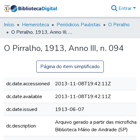
Entrar
Comunidades
&
Início
Hemeroteca
Periódicos Paulistas
O Pirralho
Coleções
O Pirralho, 1913, Anno III, n. 094
Tudo na
Biblioteca
O Pirralho, 1913, Anno III, n. 094
Digital
Estatísticas
Página do item simplificado
dc.date.accessioned
2013-11-08T19:42:11Z
dc.date.available
2013-11-08T19:42:11Z
dc.date.issued
1913-06-07
Arquivo gerado a partir das microfichas
dc.description
Biblioteca Mário de Andrade (SP)