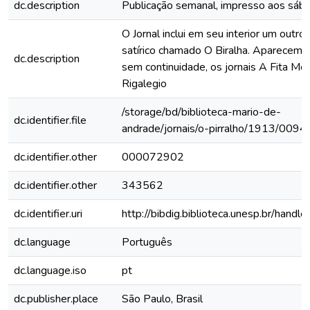
dc.description
Publicação semanal, impresso aos sáb
O Jornal inclui em seu interior um outro 
satírico chamado O Biralha. Aparecem
dc.description
sem continuidade, os jornais A Fita Mo
Rigalegio
/storage/bd/biblioteca-mario-de-
dc.identifier.file
andrade/jornais/o-pirralho/1913/0094
dc.identifier.other
000072902
dc.identifier.other
343562
dc.identifier.uri
http://bibdig.biblioteca.unesp.br/hand
dc.language
Português
dc.language.iso
pt
dc.publisher.place
São Paulo, Brasil