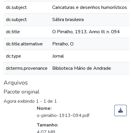
dc.subject
Caricaturas e desenhos humorísticos
dc.subject
Sátira brasileira
dc.title
O Pirralho, 1913, Anno III, n. 094
dc.title.alternative
Pirralho, O
dc.type
Jornal
dcterms.provenance
Biblioteca Mário de Andrade
Arquivos
Pacote original
Agora exibindo
1 - 1 de 1
Nome:
o-pirralho-1913-094.pdf
Tamanho:
4,07 MB